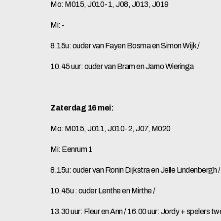
Mo: M015, J010-1, J08, J013, J019
Mi: -
8.15u: ouder van Fayen Bosma en Simon Wijk /
10.45 uur: ouder van Bram en Jarno Wieringa
Zaterdag 16 mei:
Mo: M015, J011, J010-2, J07, M020
Mi: Eenrum 1
8.15u: ouder van Ronin Dijkstra en Jelle Lindenbergh /
10.45u : ouder Lenthe en Mirthe /
13.30 uur: Fleur en Ann / 16.00 uur: Jordy + spelers t