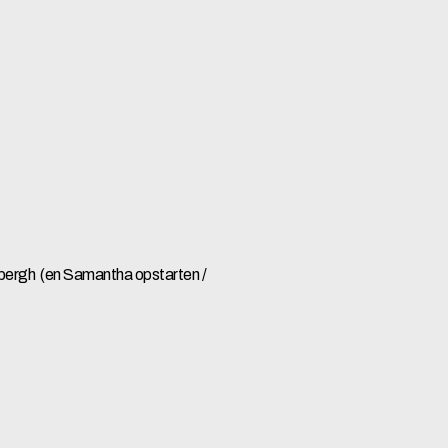
denbergh (en Samantha opstarten /