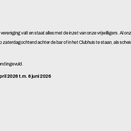
vereniging valt en staat alles met de inzet van onze vrijwilligers.
Al on
 op zaterdagochtend achter de bar of in het Clubhuis te staan, als sc
nd ingevuld.
il 2026 t.m. 6 juni 2026