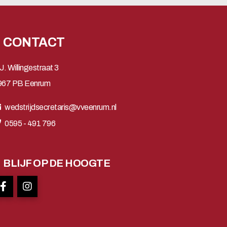
CONTACT
J. Willingestraat 3
967 PB Eenrum
wedstrijdsecretaris@vveenrum.nl
0595 - 491 796
BLIJF OP DE HOOGTE