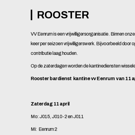
ROOSTER
VV Eenrum is een vrijwilligersorganisatie. Binnen onze 
keer per seizoen vrijwilligerswerk. Bijvoorbeeld door
contributie laag houden.
Op de zaterdagen worden de kantinediensten wissele
Rooster bardienst kantine vv Eenrum van 11 apr
Zaterdag 11 april
Mo: J015, J010-2 en J011
Mi: Eenrum 2