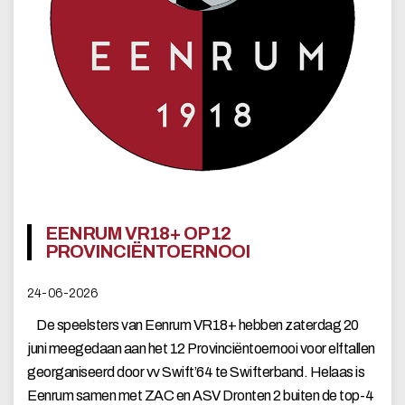
EENRUM VR18+ OP 12
PROVINCIËNTOERNOOI
24-06-2026
De speelsters van Eenrum VR18+ hebben zaterdag 20
juni meegedaan aan het 12 Provinciëntoernooi voor elftallen
georganiseerd door vv Swift’64 te Swifterband. Helaas is
Eenrum samen met ZAC en ASV Dronten 2 buiten de top-4