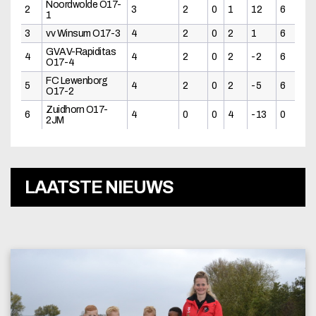
Noordwolde O17-
2
3
2
0
1
12
6
1
3
vv Winsum O17-3
4
2
0
2
1
6
GVAV-Rapiditas
4
4
2
0
2
-2
6
O17-4
FC Lewenborg
5
4
2
0
2
-5
6
O17-2
Zuidhorn O17-
6
4
0
0
4
-13
0
2JM
LAATSTE NIEUWS