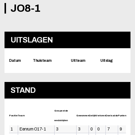
JO8-1
UITSLAGEN
Datum
Thuisteam
Uitteam
Uitslag
STAND
Gespeelde
Positie
Team
Gewonnen
Gelijk
Verloren
Doelsaldo
Punten
wedstrijden
1
Eenrum O17-1
3
3
0
0
7
9