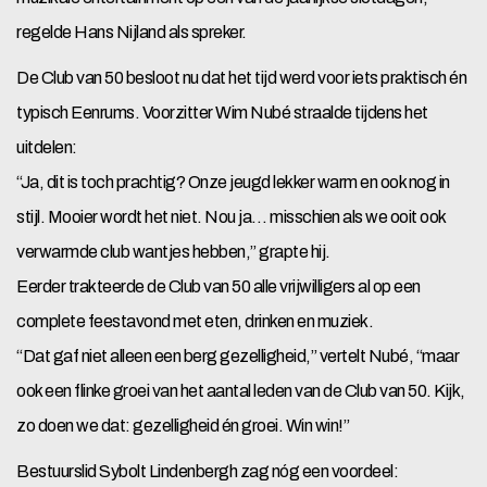
regelde Hans Nijland als spreker.
De Club van 50 besloot nu dat het tijd werd voor iets praktisch én
typisch Eenrums. Voorzitter Wim Nubé straalde tijdens het
uitdelen:
“Ja, dit is toch prachtig? Onze jeugd lekker warm en ook nog in
stijl. Mooier wordt het niet. Nou ja… misschien als we ooit ook
verwarmde club wantjes hebben,” grapte hij.
Eerder trakteerde de Club van 50 alle vrijwilligers al op een
complete feestavond met eten, drinken en muziek.
“Dat gaf niet alleen een berg gezelligheid,” vertelt Nubé, “maar
ook een flinke groei van het aantal leden van de Club van 50. Kijk,
zo doen we dat: gezelligheid én groei. Win win!”
Bestuurslid Sybolt Lindenbergh zag nóg een voordeel: