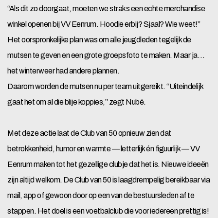
“Als dit zo doorgaat, moeten we straks een echte merchandise
winkel openen bij VV Eenrum. Hoodie erbij? Sjaal? Wie weet!”
Het oorspronkelijke plan was om alle jeugdleden tegelijk de
mutsen te geven en een grote groepsfoto te maken. Maar ja…
het winterweer had andere plannen.
Daarom worden de mutsen nu per team uitgereikt. “Uiteindelijk
gaat het om al die blije koppies,” zegt Nubé.
Met deze actie laat de Club van 50 opnieuw zien dat
betrokkenheid, humor en warmte — letterlijk én figuurlijk — VV
Eenrum maken tot het gezellige clubje dat het is. Nieuwe ideeën
zijn altijd welkom. De Club van 50 is laagdrempelig bereikbaar via
mail, app of gewoon door op een van de bestuursleden af te
stappen. Het doel is een voetbalclub die voor iedereen prettig is!