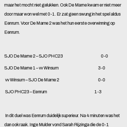
maar het mocht niet gelukken. Ook De Marne kwam er niet meer
door maar won wel met 0-1. Er zat geen swung in het spel aldus
Eenrum. Voor De Marne 2 was het hun eerste overwinning op
Eenrum.
SJO De Marne 2 – SJO PHC23 0-0
SJO De Marne 1 – vv Winsum 3-0
vv Winsum – SJO De Marne 2 0-0
SJO PHC23 – Eenrum 1-3
In dit duel was Eenrum duidelijk superieur. Na 4 minuten was het
dan ook raak. Inge Mulder vond Sarah Rijzinga die de 0-1