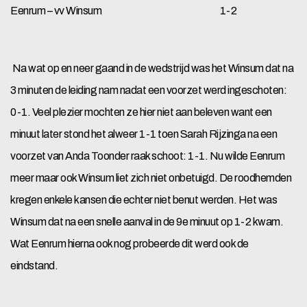
Eenrum – vv Winsum 1-2
Na wat op en neer gaand in de wedstrijd was het Winsum dat na
3 minuten de leiding nam nadat een voorzet werd ingeschoten:
0-1. Veel plezier mochten ze hier niet aan beleven want een
minuut later stond het alweer 1-1 toen Sarah Rijzinga na een
voorzet van Anda Toonder raak schoot: 1-1. Nu wilde Eenrum
meer maar ook Winsum liet zich niet onbetuigd. De roodhemden
kregen enkele kansen die echter niet benut werden. Het was
Winsum dat na een snelle aanval in de 9e minuut op 1-2 kwam.
Wat Eenrum hierna ook nog probeerde dit werd ook de
eindstand.