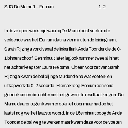
SJO De Marne 1 – Eenrum 1-2
In deze open wedstrijd waarbij De Marne best veel ruimte
verleende was het Eenrum dat na vier minuten de leiding nam.
Sarah Rijzinga vond vanaf de linkerflank Anda Toonder die de 0-
1 binnenschoof. Een minuut later lag ook nummer twee al in het
net achter keepster Laura Reitsma. Uit een voorzet van Sarah
Rijzinga kwam de bal bij Inge Mulder die na wat voeten- en
uitkapwerk de 0-2 scoorde. Hierna kreeg Eenrum een serie
goede kansen die echter niet het gewenste resultaat kregen. De
Marne daarentegen kwam er ook niet door maar had op het
laatst nog wel het laatste woord. In de 15e minuut poogde Anda
Toonder de bal weg te werken maar kwam deze voor de voeten