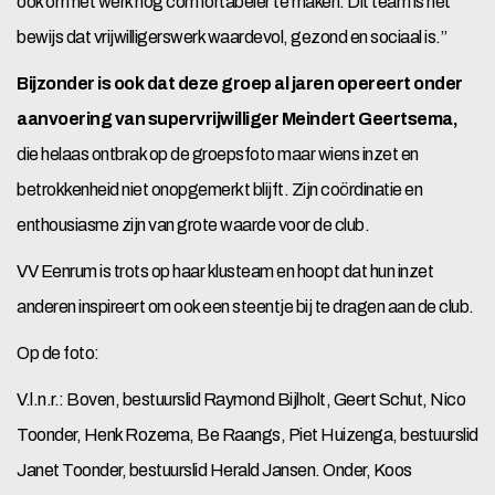
ook om het werk nog comfortabeler te maken. Dit team is hét
bewijs dat vrijwilligerswerk waardevol, gezond en sociaal is.”
Bijzonder is ook dat deze groep al jaren opereert onder
aanvoering van supervrijwilliger Meindert Geertsema
,
die helaas ontbrak op de groepsfoto maar wiens inzet en
betrokkenheid niet onopgemerkt blijft. Zijn coördinatie en
enthousiasme zijn van grote waarde voor de club.
VV Eenrum is trots op haar klusteam en hoopt dat hun inzet
anderen inspireert om ook een steentje bij te dragen aan de club.
Op de foto:
V.l.n.r.: Boven, bestuurslid Raymond Bijlholt, Geert Schut, Nico
Toonder, Henk Rozema, Be Raangs, Piet Huizenga, bestuurslid
Janet Toonder, bestuurslid Herald Jansen. Onder, Koos