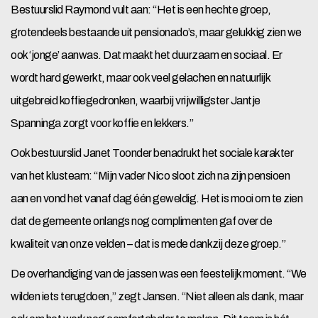
Bestuurslid Raymond vult aan: “Het is een hechte groep,
grotendeels bestaande uit pensionado’s, maar gelukkig zien we
ook ‘jonge’ aanwas. Dat maakt het duurzaam en sociaal. Er
wordt hard gewerkt, maar ook veel gelachen en natuurlijk
uitgebreid koffiegedronken, waarbij vrijwilligster Jantje
Spanninga zorgt voor koffie en lekkers.”
Ook bestuurslid Janet Toonder benadrukt het sociale karakter
van het klusteam: “Mijn vader Nico sloot zich na zijn pensioen
aan en vond het vanaf dag één geweldig. Het is mooi om te zien
dat de gemeente onlangs nog complimenten gaf over de
kwaliteit van onze velden – dat is mede dankzij deze groep.”
De overhandiging van de jassen was een feestelijk moment. “We
wilden iets terugdoen,” zegt Jansen. “Niet alleen als dank, maar