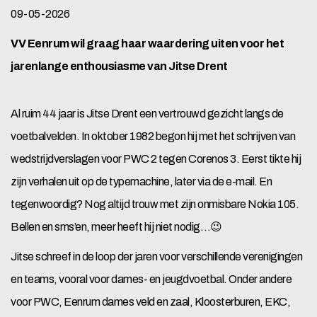
09-05-2026
VV Eenrum wil graag haar waardering uiten voor het
jarenlange enthousiasme van Jitse Drent
Al ruim 44 jaar is Jitse Drent een vertrouwd gezicht langs de
voetbalvelden. In oktober 1982 begon hij met het schrijven van
wedstrijdverslagen voor PWC 2 tegen Corenos 3. Eerst tikte hij
zijn verhalen uit op de typemachine, later via de e-mail. En
tegenwoordig? Nog altijd trouw met zijn onmisbare Nokia 105.
Bellen en sms’en, meer heeft hij niet nodig…😉
Jitse schreef in de loop der jaren voor verschillende verenigingen
en teams, vooral voor dames- en jeugdvoetbal. Onder andere
voor PWC, Eenrum dames veld en zaal, Kloosterburen, EKC,