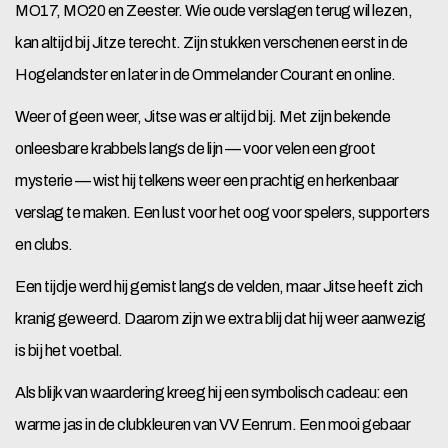
MO17, MO20 en Zeester. Wie oude verslagen terug wil lezen,
kan altijd bij Jitze terecht. Zijn stukken verschenen eerst in de
Hogelandster en later in de Ommelander Courant en online.
Weer of geen weer, Jitse was er altijd bij. Met zijn bekende
onleesbare krabbels langs de lijn — voor velen een groot
mysterie — wist hij telkens weer een prachtig en herkenbaar
verslag te maken. Een lust voor het oog voor spelers, supporters
en clubs.
Een tijdje werd hij gemist langs de velden, maar Jitse heeft zich
kranig geweerd. Daarom zijn we extra blij dat hij weer aanwezig
is bij het voetbal.
Als blijk van waardering kreeg hij een symbolisch cadeau: een
warme jas in de clubkleuren van VV Eenrum. Een mooi gebaar